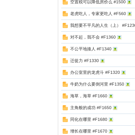
空置税可以降低房价么 #1500
ye
老虎吃人，专家更吃人 #F560
我想要不平凡的人生（上） #F123
对不起，我不会 #F1360
不公平地揍人 #F1340
迁徙力 #F1330
vo
办公室里的龙虎斗 #F1320
牛奶为什么要倒河里 #F1350
海草，海草 #F1660
主角般的成功 #F1650
同化在哪里 #F1680
n_
增长在哪里 #F1670