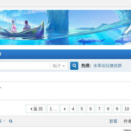
录
热搜:
水库论坛微信群
帖子
搜
索
返 回
1 ...
4
5
6
7
8
9
10
多
新窗
作
yev