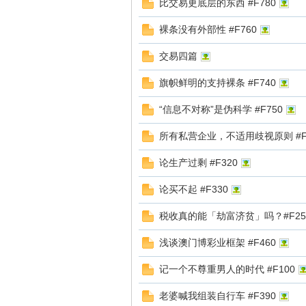
神
比交易更底层的东西 #F780
裸条没有外部性 #F760
交易四篇
旗帜鲜明的支持裸条 #F740
“信息不对称”是伪科学 #F750
所有私营企业，不适用歧视原则 #F1
文
论生产过剩 #F320
论买不起 #F330
税收真的能「劫富济贫」吗？#F25
浅谈澳门博彩业框架 #F460
记一个不尊重男人的时代 #F100
集
老婆喊我组装自行车 #F390