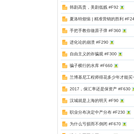
韩剧高贵，美剧低贱 #F92
夏洛特烦恼 | 精准营销的胜利 #F24
手把手教你做原子弹 #F360
进化论的崩溃 #F290
官
自由主义的诈骗观 #F300
骗子横行的水库 #F660
兰博基尼工程师得花多少年才能买一辆Lam
2017，保汇率还是保资产 #F630
汉城就是上海的明天 #F90
网
职业分布决定中产分布 #F230
为什么亏损而不倒闭 #F670