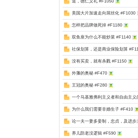
道，德仁义礼 #F1050
美国大片加速走向屌丝化 #F1030
怎样把品牌做死掉 #F1180
库
双鱼座为什么不能炒菜 #F1140
社保划算，还是商业保险划算 #F11
没有买卖，就有杀戮 #F1150
外藩的奥秘 #F470
王冠的奥秘 #F280
论
一个马基雅弗利主义者和自由主义的决
为什么我们需要非婚生子 #F410
论一夫一妻多妾制，忠贞，及进步主义
养儿防老没逻辑 #F590