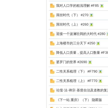
我对人口学的粗浅理解 #F85
坛
屌丝时代（下） #270
屌丝时代（上） #260
迎接一个波澜壮阔的大时代 #280
上海楼市的三分天下 #250
降低人口质量，提高人口数量 #F3
欧
婆罗门的世界 #2690
二性关系梳理（下） #F790
二性关系梳理（上） #F770
论儒·法·禅宗·基督自治及道教的复兴
《下一站.重庆》（下） 隐匿版