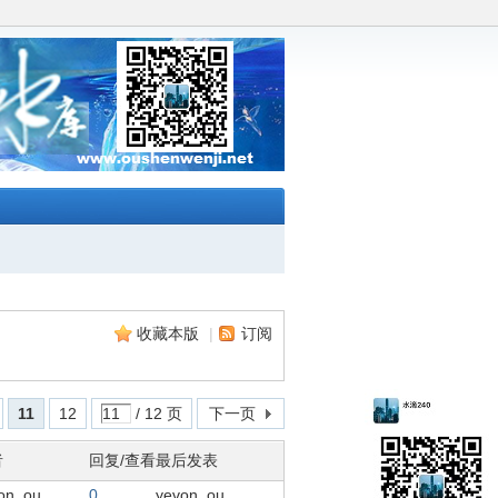
收藏本版
|
订阅
11
12
/ 12 页
下一页
者
回复/查看
最后发表
on_ou
0
yevon_ou