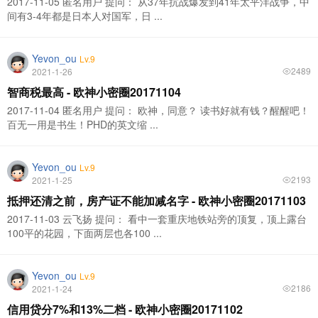
2017-11-05 匿名用户 提问： 从37年抗战爆发到41年太平洋战争，中
间有3-4年都是日本人对国军，日 ...
Yevon_ou
Lv.9
2489
2021-1-26
智商税最高 - 欧神小密圈20171104
2017-11-04 匿名用户 提问： 欧神，同意？ 读书好就有钱？醒醒吧！
百无一用是书生！PHD的英文缩 ...
Yevon_ou
Lv.9
2193
2021-1-25
抵押还清之前，房产证不能加减名字 - 欧神小密圈20171103
2017-11-03 云飞扬 提问： 看中一套重庆地铁站旁的顶复，顶上露台
100平的花园，下面两层也各100 ...
Yevon_ou
Lv.9
2186
2021-1-24
信用贷分7%和13%二档 - 欧神小密圈20171102