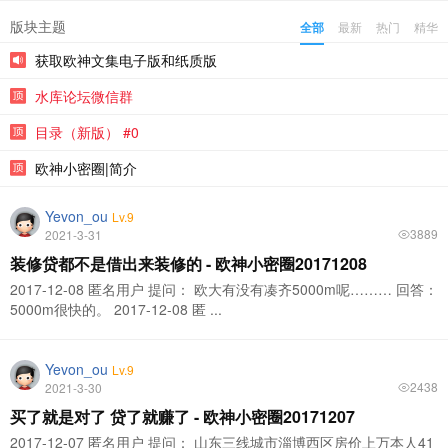
版块主题
全部
最新
热门
精华
获取欧神文集电子版和纸质版
水库论坛微信群
目录（新版） #0
欧神小密圈|简介
Yevon_ou
Lv.9
3889
2021-3-31
装修贷都不是借出来装修的 - 欧神小密圈20171208
2017-12-08 匿名用户 提问： 欧大有没有凑齐5000m呢……… 回答：
5000m很快的。 2017-12-08 匿 ...
Yevon_ou
Lv.9
2438
2021-3-30
买了就是对了 贷了就赚了 - 欧神小密圈20171207
2017-12-07 匿名用户 提问： 山东三线城市淄博西区房价上万本人41