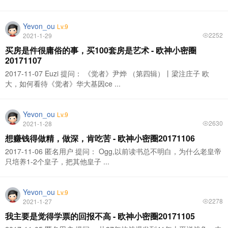
Yevon_ou
Lv.9
2252
2021-1-29
买房是件很庸俗的事，买100套房是艺术 - 欧神小密圈
20171107
2017-11-07 Euzi 提问： 《觉者》尹烨 （第四辑）丨梁注庄子 欧
大，如何看待《觉者》华大基因ce ...
Yevon_ou
Lv.9
2630
2021-1-28
想赚钱得做精，做深，肯吃苦 - 欧神小密圈20171106
2017-11-06 匿名用户 提问： Ogg,以前读书总不明白，为什么老皇帝
只培养1-2个皇子，把其他皇子 ...
Yevon_ou
Lv.9
2278
2021-1-27
我主要是觉得学票的回报不高 - 欧神小密圈20171105